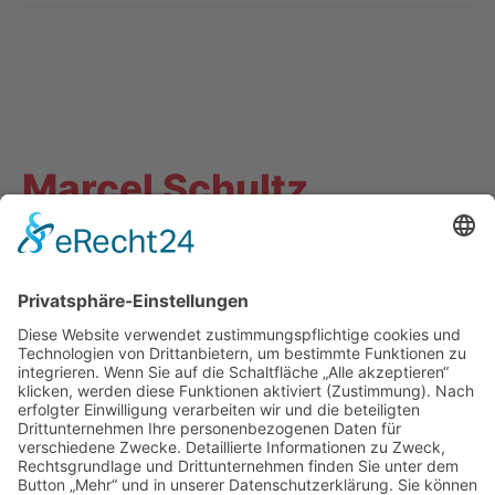
Marcel Schultz
Anschrift
SPD-Fraktion Mülheim an der Ruhr
Auerstraße 13
45468 Mülheim an der Ruhr
Kontakt
marcel.schultz@spd-fraktion-muelheim.de
02084593520