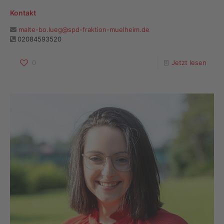
Kontakt
malte-bo.lueg@spd-fraktion-muelheim.de
02084593520
0
Jetzt lesen