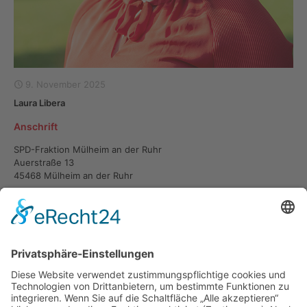
9. November 2025
Laura Libera
Anschrift
SPD-Fraktion Mülheim an der Ruhr
Auerstraße 13
45468 Mülheim an der Ruhr
Kontakt
laura.libera@spd-fraktion-muelheim.de
02084593520
1
Jetzt lesen