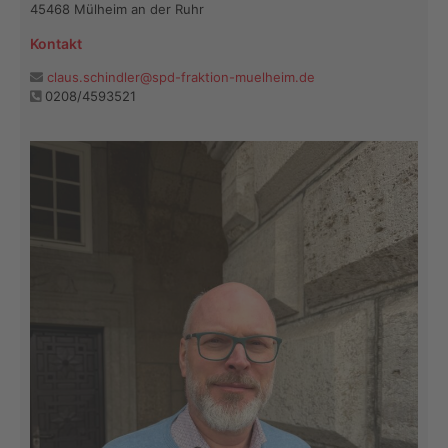
45468 Mülheim an der Ruhr
Kontakt
claus.schindler@spd-fraktion-muelheim.de
0208/4593521