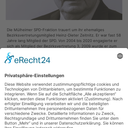
Die Mülheimer SPD-Fraktion trauert um ihr ehemaliges
Bezirksvertretungsmitglied Heinz-Dieter Zeitnitz. Er war fast 58
Jahre lang Mitglied der SPD. Von 2004 bis 2020 engagierte er
sich als Mitglied der Bezirksvertretung 3, 2009 wurde er zum
stellvertretenden Bezirksbürgermeister gewählt.
Außerhalb der Partei setzte er sich als Schiedsmann für die
MülheimerInnen ein. Er war in Saarn gut vernetzt, beliebt und
blieb auch im Rentenalter aktiv und im Stadtteil präsent. In
seiner Freizeit war er mit seiner Frau Ursula im Wohnmobil
unterwegs.
Margarete Wietelmann, Vorsitzende der Ratsfraktion: „
Dieter
Zeitnitz war fester Bestandteil unserer Fraktion. Wir werden
ihn vermissen und als engagierten Genossen in Erinnerung
behalten.
“