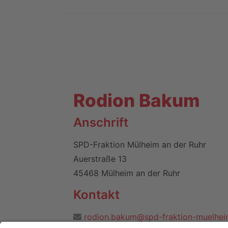
Rodion Bakum
Anschrift
SPD-Fraktion Mülheim an der Ruhr
Auerstraße 13
45468 Mülheim an der Ruhr
Kontakt
rodion.bakum@spd-fraktion-muelhei