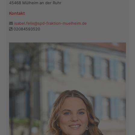
45468 Mülheim an der Ruhr
Kontakt
isabel.felix@spd-fraktion-muelheim.de
02084593520