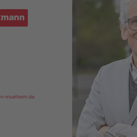
nkmann
on-muelheim.de