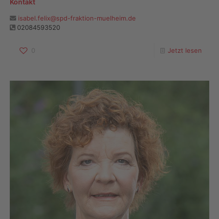
Kontakt
isabel.felix@spd-fraktion-muelheim.de
02084593520
0
Jetzt lesen