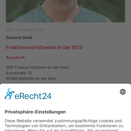
9. November 2025
Susanne Dodd
Fraktionsvorsitzende in der BV3
Anschrift
SPD-Fraktion Mülheim an der Ruhr
Auerstraße 13
45468 Mülheim an der Ruhr
Kontakt
susanne.dodd@spd-fraktion-muelheim.de
02084593520
0
Jetzt lesen