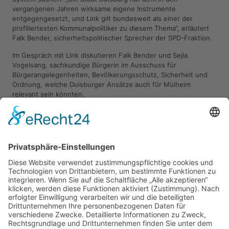
vergangenen Jahren wirksame eigene Instrumente
entgegengesetzt, und Link gilt bundesweit als einer der
profiliertesten Kommunalpolitiker zu diesem Thema“, erläutert
Falk Bender, sicherheitspolitischer Sprecher der SPD-Fraktion.
Im Gespräch mit Link diskutieren Falk Bender und Sejla
Vogelsang, sachkundige Bürgerin im Ausschuss für
Bürgerangelegenheiten, Bevölkerungsschutz, Sicherheit und
Ordnung, welche Duisburger Ansätze auch für Mülheim
relevant sein könnten.
„Sören Link hat in Duisburg bewiesen, dass man diesem
Problem nicht hilflos gegenübersteht, sondern mit klaren
Maßnahmen entgegentreten kann. Davon können wir in
Mülheim lernen”, sagt Vogelsang.
Die Veranstaltung ist öffentlich, interessierte Bürgerinnen und
Bürger sind herzlich eingeladen. Für Rückfragen steht die SPD-
Fraktionsgeschäftsstelle [4593520 bzw.
info@spd-fraktion-
muelheim.de
] zur Verfügung. Bereits vor der Veranstaltung
informiert die SPD-Fraktion zudem an einem Stand auf dem
Kurt-Schumacher-Platz über das Thema.